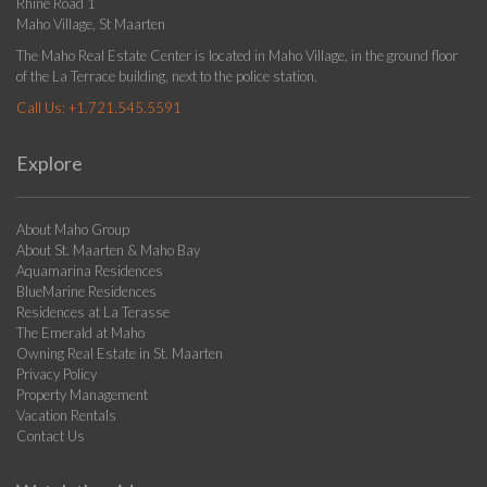
Rhine Road 1
Maho Village, St Maarten
The Maho Real Estate Center is located in Maho Village, in the ground floor
of the La Terrace building, next to the police station.
Call Us:
+1.721.545.5591
Explore
About Maho Group
About St. Maarten & Maho Bay
Aquamarina Residences
BlueMarine Residences
Residences at La Terasse
The Emerald at Maho
Owning Real Estate in St. Maarten
Privacy Policy
Property Management
Vacation Rentals
Contact Us