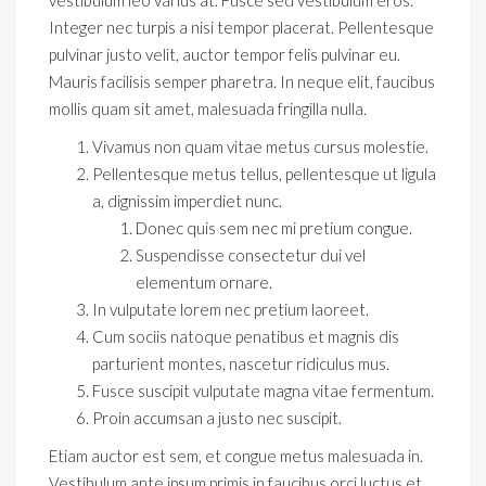
vestibulum leo varius at. Fusce sed vestibulum eros.
Integer nec turpis a nisi tempor placerat. Pellentesque
pulvinar justo velit, auctor tempor felis pulvinar eu.
Mauris facilisis semper pharetra. In neque elit, faucibus
mollis quam sit amet, malesuada fringilla nulla.
Vivamus non quam vitae metus cursus molestie.
Pellentesque metus tellus, pellentesque ut ligula
a, dignissim imperdiet nunc.
Donec quis sem nec mi pretium congue.
Suspendisse consectetur dui vel
elementum ornare.
In vulputate lorem nec pretium laoreet.
Cum sociis natoque penatibus et magnis dis
parturient montes, nascetur ridiculus mus.
Fusce suscipit vulputate magna vitae fermentum.
Proin accumsan a justo nec suscipit.
Etiam auctor est sem, et congue metus malesuada in.
Vestibulum ante ipsum primis in faucibus orci luctus et