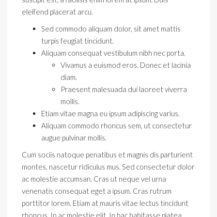
eleifend placerat arcu.
Sed commodo aliquam dolor, sit amet mattis
turpis feugiat tincidunt.
Aliquam consequat vestibulum nibh nec porta.
Vivamus a euismod eros. Donec et lacinia
diam.
Praesent malesuada dui laoreet viverra
mollis.
Etiam vitae magna eu ipsum adipiscing varius.
Aliquam commodo rhoncus sem, ut consectetur
augue pulvinar mollis.
Cum sociis natoque penatibus et magnis dis parturient
montes, nascetur ridiculus mus. Sed consectetur dolor
ac molestie accumsan. Cras ut neque vel urna
venenatis consequat eget a ipsum. Cras rutrum
porttitor lorem. Etiam at mauris vitae lectus tincidunt
rhoncus. In ac molestie elit. In hac habitasse platea